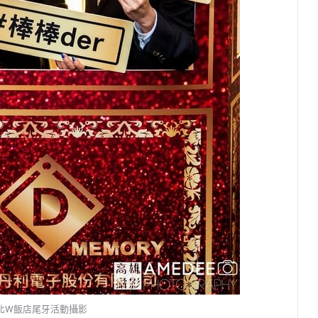
l台北W飯店尾牙活動攝影