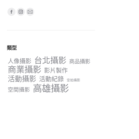
Find us on:
Facebook
Instagram
Mail
page
page
page
opens
opens
opens
in
in
in
類型
new
new
new
window
window
window
台北攝影
人像攝影
商品攝影
商業攝影
影片製作
活動攝影
活動紀錄
空拍攝影
高雄攝影
空間攝影