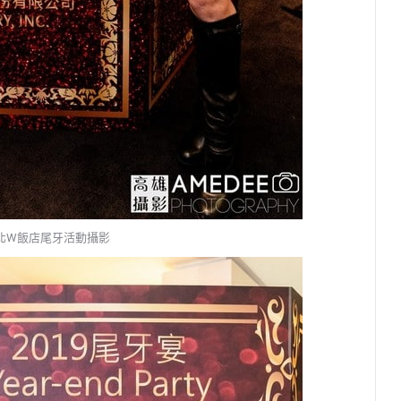
l台北W飯店尾牙活動攝影