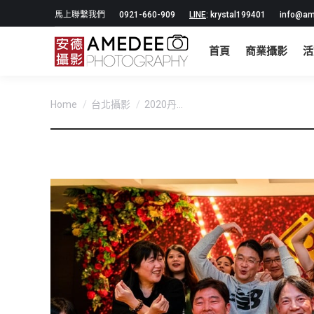
馬上聯繫我們
0921-660-909
LINE
: krystal199401
info@am
首頁
商業攝影
活
You are here:
Home
台北攝影
2020丹...