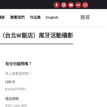
Facebook
Instagram
YouTube
Flickr
Mail
page
page
page
page
page
搜尋
攝影
聯繫我們
作品集
English
Search:
opens
opens
opens
opens
opens
in
in
in
in
in
new
new
new
new
new
tel（台北W飯店）尾牙活動攝影
window
window
window
window
window
有任何疑問嗎？
馬上聯繫我們吧！
LINE ID
krystal199401
電話號碼
0921-660-909