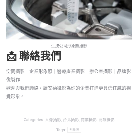
生技公司形象照攝影
📩 聯絡我們
空間攝影｜企業形象照｜醫療產業攝影｜辦公室攝影｜品牌影
像製作
歡迎與我們聯絡，讓安德攝影為你的企業打造更具信任感的視
覺形象。
Categories:
人像攝影
,
台北攝影
,
商業攝影
,
高雄攝影
Tags:
形象照