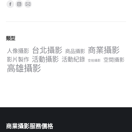
Find us on:
Facebook
Instagram
Mail
page
page
page
opens
opens
opens
in
in
in
類型
new
new
new
window
window
window
商業攝影
台北攝影
人像攝影
商品攝影
活動攝影
影片製作
活動紀錄
空間攝影
空拍攝影
高雄攝影
商業攝影服務價格