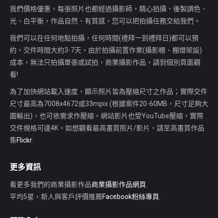
我們價格優惠，每張照片也都經過攝影師，精心拍攝、後製調色、
光、白平衡，作品自然、有質感，您可以把拍攝任務交給我們。
我們可以在任何地點拍攝，任何時間(禮拜一到禮拜日)都可以預
約，交件時間大約3-7天，由於拍攝前置作業(攝影棚、棚燈架設)
成本，無法只拍攝單張或試拍，商業攝影作品，請到個別頁面觀
看!
為了加快網站載入速度，顯示照片皆為壓縮尺寸之作品；實際交件
尺寸最高為7008x4672或33mpix (根據案件20-60MB，尺寸足夠大
圖輸出)，也可依需求作壓縮。網站影片也受YouTube壓縮，實際
交件規格可達4K。如想觀看最高畫質照片/影片，請至高畫質作品
集
Flickr
.
更多資訊
看更多我們的商業攝影作品
商業攝影作品網頁
.
平均5星，新人與客戶評價推薦
Facebook粉絲專頁
.