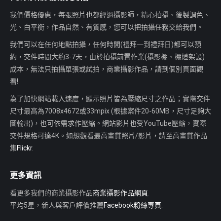
我們價格優惠，每張照片也都經過攝影師，精心拍攝、後製調色、
光、白平衡，作品自然、有質感，您可以把拍攝任務交給我們。
我們可以在任何地點拍攝，任何時間(禮拜一到禮拜日)都可以預
約，交件時間大約3-7天，由於拍攝前置作業(攝影棚、棚燈架設)
成本，無法只拍攝單張或試拍，商業攝影作品，請到個別頁面觀
看!
為了加快網站載入速度，顯示照片皆為壓縮尺寸之作品；實際交件
尺寸最高為7008x4672或33mpix (根據案件20-60MB，尺寸足夠大
圖輸出)，也可依需求作壓縮。網站影片也受YouTube壓縮，實際
交件規格可達4K。如想觀看最高畫質照片/影片，請至高畫質作品
集
Flickr
.
更多資訊
看更多我們的商業攝影作品
商業攝影作品網頁
.
平均5星，新人與客戶評價推薦
Facebook粉絲專頁
.