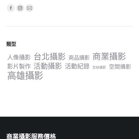
Find us on:
Facebook
Instagram
Mail
page
page
page
opens
opens
opens
in
in
in
類型
new
new
new
window
window
window
商業攝影
台北攝影
人像攝影
商品攝影
活動攝影
影片製作
活動紀錄
空間攝影
空拍攝影
高雄攝影
商業攝影服務價格