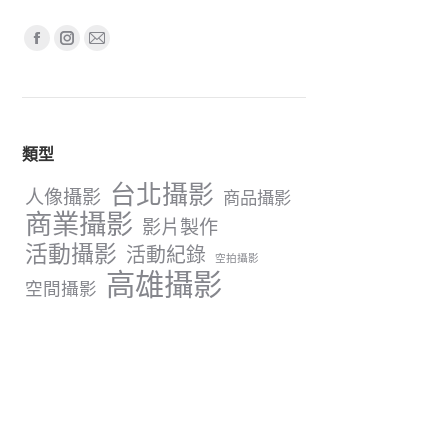
Find us on:
Facebook
Instagram
Mail
page
page
page
opens
opens
opens
in
in
in
類型
new
new
new
window
window
window
台北攝影
人像攝影
商品攝影
商業攝影
影片製作
活動攝影
活動紀錄
空拍攝影
高雄攝影
空間攝影