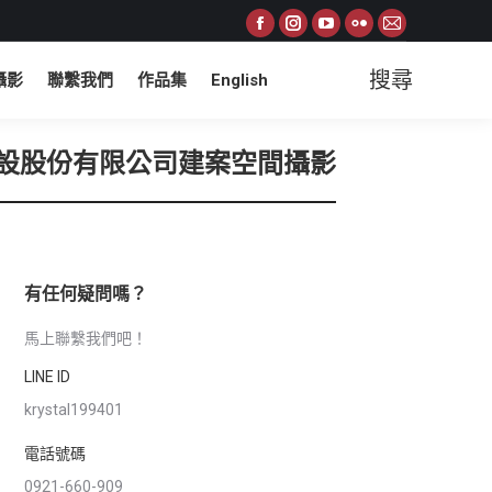
Facebook
Instagram
YouTube
Flickr
Mail
page
page
page
page
page
搜尋
攝影
聯繫我們
作品集
English
Search:
opens
opens
opens
opens
opens
in
in
in
in
in
new
new
new
new
new
設股份有限公司建案空間攝影
window
window
window
window
window
有任何疑問嗎？
馬上聯繫我們吧！
LINE ID
krystal199401
電話號碼
0921-660-909