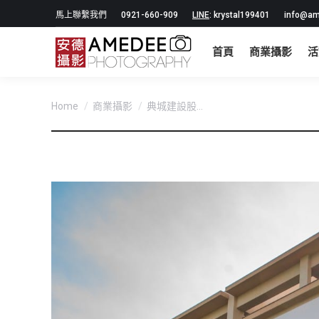
馬上聯繫我們
0921-660-909
LINE
: krystal199401
info@am
首頁
商業攝影
活
You are here:
Home
商業攝影
典城建設股...