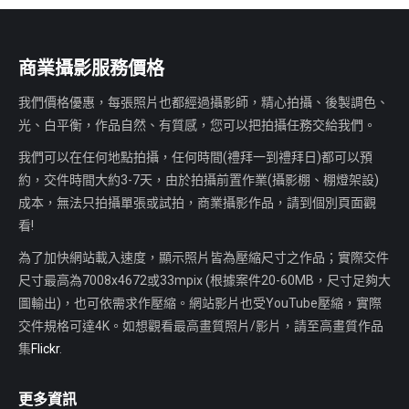
商業攝影服務價格
我們價格優惠，每張照片也都經過攝影師，精心拍攝、後製調色、
光、白平衡，作品自然、有質感，您可以把拍攝任務交給我們。
我們可以在任何地點拍攝，任何時間(禮拜一到禮拜日)都可以預
約，交件時間大約3-7天，由於拍攝前置作業(攝影棚、棚燈架設)
成本，無法只拍攝單張或試拍，商業攝影作品，請到個別頁面觀
看!
為了加快網站載入速度，顯示照片皆為壓縮尺寸之作品；實際交件
尺寸最高為7008x4672或33mpix (根據案件20-60MB，尺寸足夠大
圖輸出)，也可依需求作壓縮。網站影片也受YouTube壓縮，實際
交件規格可達4K。如想觀看最高畫質照片/影片，請至高畫質作品
集
Flickr
.
更多資訊