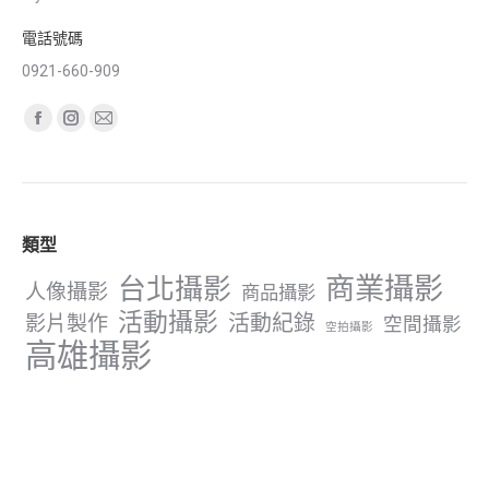
電話號碼
0921-660-909
Find us on:
Facebook
Instagram
Mail
page
page
page
opens
opens
opens
in
in
in
類型
new
new
new
window
window
window
商業攝影
台北攝影
人像攝影
商品攝影
活動攝影
影片製作
活動紀錄
空間攝影
空拍攝影
高雄攝影