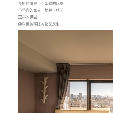
歪斜的燈罩、不整齊的床罩
不整齊的家具、地毯、椅子
歪斜的構圖
難以後製移除的物品反射