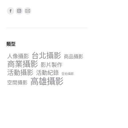
Find us on:
Facebook
Instagram
Mail
page
page
page
opens
opens
opens
in
in
in
類型
new
new
new
window
window
window
台北攝影
人像攝影
商品攝影
商業攝影
影片製作
活動攝影
活動紀錄
空拍攝影
高雄攝影
空間攝影