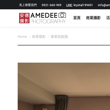
馬上聯繫我們
0921-660-909
LINE
: krystal199401
info@am
首頁
商業攝影
活
You are here:
Home
商業攝影
專業旅館攝...