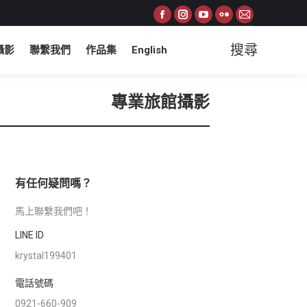
Facebook
Instagram
YouTube
Flickr
Mail
page
page
page
page
page
搜尋
攝影
聯繫我們
作品集
English
Search:
opens
opens
opens
opens
opens
in
in
in
in
in
new
new
new
new
new
專業旅館攝影
window
window
window
window
window
有任何疑問嗎？
馬上聯繫我們吧！
LINE ID
krystal199401
電話號碼
0921-660-909