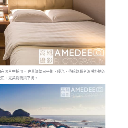
們在照片中採用 – 專業調整白平衡、曝光、帶給觀賞者溫暖舒適的
校正、完美對稱與平衡。