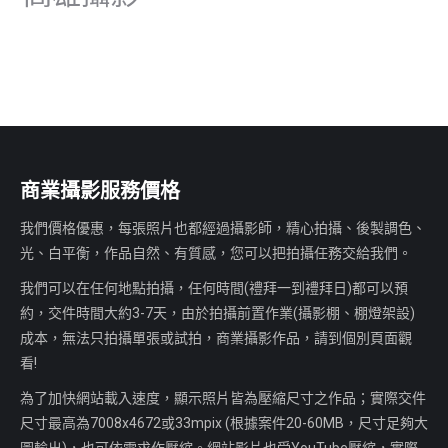
商業攝影服務價格
我們價格優惠，每張照片也都經過攝影師，精心拍攝、後製調色、
光、白平衡，作品自然、有質感，您可以把拍攝任務交給我們。
我們可以在任何地點拍攝，任何時間(禮拜一到禮拜日)都可以預
約，交件時間大約3-7天，由於拍攝前置作業(攝影棚、棚燈架設)
成本，無法只拍攝單張或試拍，商業攝影作品，請到個別頁面觀
看!
為了加快網站載入速度，顯示照片皆為壓縮尺寸之作品；實際交件
尺寸最高為7008x4672或33mpix (根據案件20-60MB，尺寸足夠大