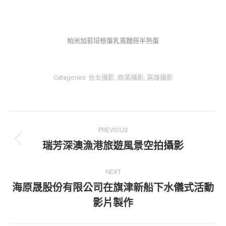
帕米加若培根蛋乳寬麵搭半熟蛋
Categories:
台北攝影
,
商業攝影
,
高雄攝影
Post
PREVIOUS
navigation
瑞芳深澳漁港旅遊風景空拍攝影
Previous
post:
NEXT
海原晟股份有限公司在旗津新船下水儀式活動
Next
影片製作
post: