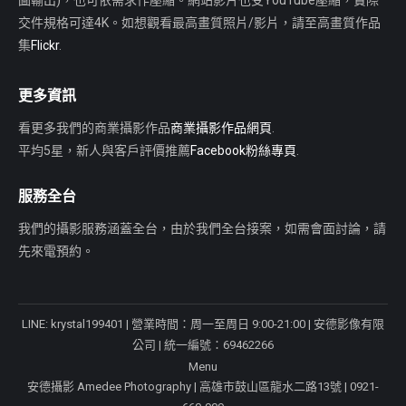
圖輸出)，也可依需求作壓縮。網站影片也受YouTube壓縮，實際
交件規格可達4K。如想觀看最高畫質照片/影片，請至高畫質作品
集
Flickr
.
更多資訊
看更多我們的商業攝影作品
商業攝影作品網頁
.
平均5星，新人與客戶評價推薦
Facebook粉絲專頁
.
服務全台
我們的攝影服務涵蓋全台，由於我們全台接案，如需會面討論，請
先來電預約。
LINE
: krystal199401 | 營業時間：周一至周日 9:00-21:00 | 安德影像有限
公司 | 統一編號：69462266
Menu
安德攝影 Amedee Photography | 高雄市鼓山區龍水二路13號 | 0921-