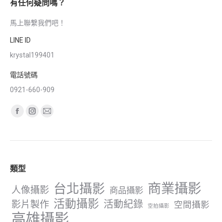
有任何疑問嗎？
馬上聯繫我們吧！
LINE ID
krystal199401
電話號碼
0921-660-909
Find us on:
Facebook
Instagram
Mail
page
page
page
opens
opens
opens
in
in
in
類型
new
new
new
window
window
window
商業攝影
台北攝影
人像攝影
商品攝影
活動攝影
影片製作
活動紀錄
空間攝影
空拍攝影
高雄攝影