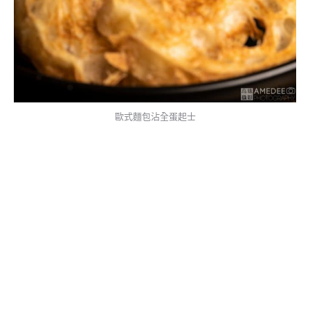
歐式麵包沾全蛋起士