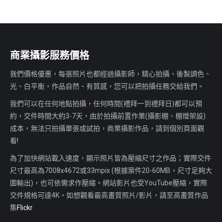
商業攝影服務價格
我們價格優惠，每張照片也都經過攝影師，精心拍攝、後製調色、
光、白平衡，作品自然、有質感，您可以把拍攝任務交給我們。
我們可以在任何地點拍攝，任何時間(禮拜一到禮拜日)都可以預
約，交件時間大約3-7天，由於拍攝前置作業(攝影棚、棚燈架設)
成本，無法只拍攝單張或試拍，商業攝影作品，請到個別頁面觀
看!
為了加快網站載入速度，顯示照片皆為壓縮尺寸之作品；實際交件
尺寸最高為7008x4672或33mpix (根據案件20-60MB，尺寸足夠大
圖輸出)，也可依需求作壓縮。網站影片也受YouTube壓縮，實際
交件規格可達4K。如想觀看最高畫質照片/影片，請至高畫質作品
集
Flickr
.