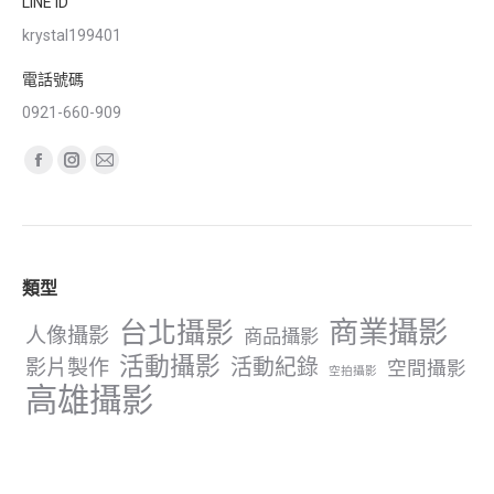
LINE ID
krystal199401
電話號碼
0921-660-909
Find us on:
Facebook
Instagram
Mail
page
page
page
opens
opens
opens
in
in
in
類型
new
new
new
window
window
window
商業攝影
台北攝影
人像攝影
商品攝影
活動攝影
影片製作
活動紀錄
空間攝影
空拍攝影
高雄攝影