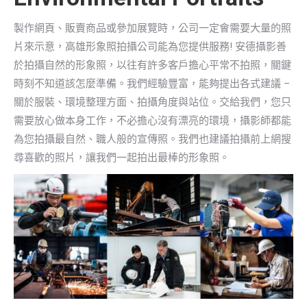
製作網頁、販賣商品或參加展覽時，公司一定會需要大量的照
片來示意，高雄形象照拍攝公司能為您提供服務! 安德攝影善
於拍攝自然的形象照，以往有許多客戶擔心平常不拍照，關鍵
時刻不知道該怎麼準備。我們經驗豐富，能夠提出各式建議 –
關於服裝、環境整理方面、拍攝角度與站位。交給我們，您只
需要放心做本身工作，不必擔心沒有漂亮的環境，攝影師都能
為您拍攝最自然、職人般的宣傳照。我們也建議拍攝前上網搜
尋喜歡的照片，讓我們一起拍出最棒的形象照。