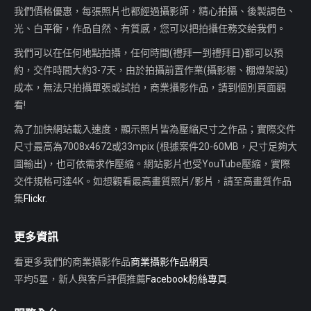
我們價格優惠，每張照片也都經過攝影師，精心拍攝、後製調色、
光、白平衡，作品自然、有質感，您可以把拍攝任務交給我們。
我們可以在任何地點拍攝，任何時間(禮拜一到禮拜日)都可以預
約，交件時間大約3-7天，由於拍攝前置作業(攝影棚、棚燈架設)
成本，無法只拍攝單張或試拍，商業攝影作品，請到個別頁面觀
看!
為了加快網站載入速度，顯示照片皆為壓縮尺寸之作品；實際交件
尺寸最高為7008x4672或33mpix (根據案件20-60MB，尺寸足夠大
圖輸出)，也可依需求作壓縮。網站影片也受YouTube壓縮，實際
交件規格可達4K。如想觀看最高畫質照片/影片，請至高畫質作品
集
Flickr
.
更多資訊
看更多我們的商業攝影作品
商業攝影作品網頁
.
平均5星，新人與客戶評價推薦
Facebook粉絲專頁
.