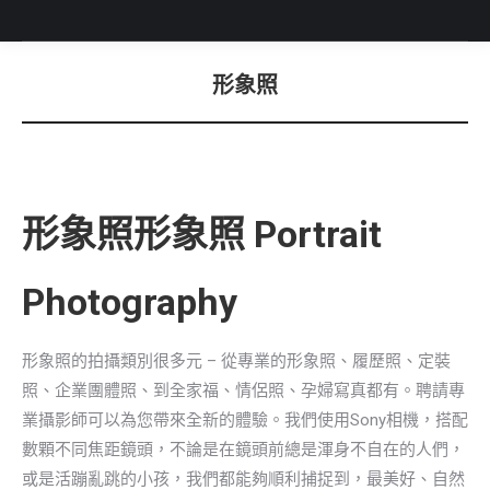
形象照
You are here:
形象照形象照 Portrait
Photography
形象照的拍攝類別很多元 – 從專業的形象照、履歷照、定裝
照、企業團體照、到全家福、情侶照、孕婦寫真都有。聘請專
業攝影師可以為您帶來全新的體驗。我們使用Sony相機，搭配
數顆不同焦距鏡頭，不論是在鏡頭前總是渾身不自在的人們，
或是活蹦亂跳的小孩，我們都能夠順利捕捉到，最美好、自然