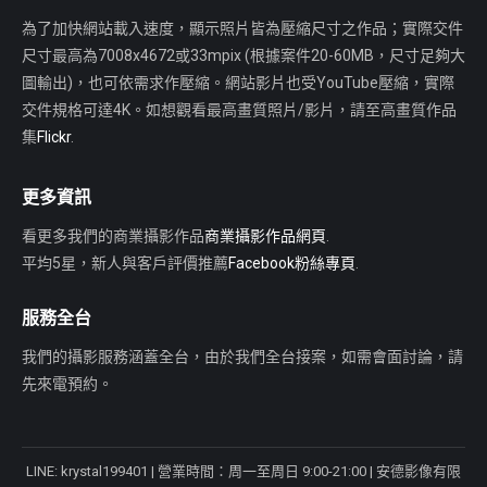
為了加快網站載入速度，顯示照片皆為壓縮尺寸之作品；實際交件
尺寸最高為7008x4672或33mpix (根據案件20-60MB，尺寸足夠大
圖輸出)，也可依需求作壓縮。網站影片也受YouTube壓縮，實際
交件規格可達4K。如想觀看最高畫質照片/影片，請至高畫質作品
集
Flickr
.
更多資訊
看更多我們的商業攝影作品
商業攝影作品網頁
.
平均5星，新人與客戶評價推薦
Facebook粉絲專頁
.
服務全台
我們的攝影服務涵蓋全台，由於我們全台接案，如需會面討論，請
先來電預約。
LINE
: krystal199401 | 營業時間：周一至周日 9:00-21:00 | 安德影像有限