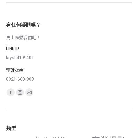
有任何疑問嗎？
馬上聯繫我們吧！
LINE ID
krystal199401
電話號碼
0921-660-909
Find us on:
Facebook
Instagram
Mail
page
page
page
opens
opens
opens
in
in
in
類型
new
new
new
window
window
window