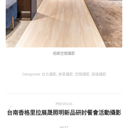
迴廊空間攝影
Categories:
台北攝影
,
商業攝影
,
空間攝影
,
高雄攝影
Post
PREVIOUS
navigation
台南香格里拉展晟照明新品研討餐會活動攝影
Previous
post:
NEXT