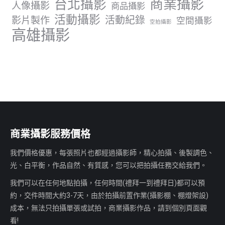
商業攝影
台北攝影
人像攝影
商品攝影
活動攝影
影片製作
活動紀錄
空間攝影
空拍攝影
高雄攝影
商業攝影服務價格
我們價格優惠，每張照片也都經過攝影師，精心拍攝、後製調色、
光、白平衡，作品自然、有質感，您可以把拍攝任務交給我們。
我們可以在任何地點拍攝，任何時間(禮拜一到禮拜日)都可以預
約，交件時間大約3-7天，由於拍攝前置作業(攝影棚、棚燈架設)
成本，無法只拍攝單張或試拍，商業攝影作品，請到個別頁面觀
看!