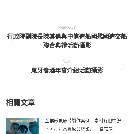
Post
PREVIOUS
navigation
行政院副院長陳其邁與中信造船國艦國造交船
Previous
聯合典禮活動攝影
post:
NEXT
尾牙春酒年會介紹活動攝影
Next
post:
相關文章
企業形象影片製作案例｜素材有限情況
下，打造高質感品牌影片 – 富祐鴻