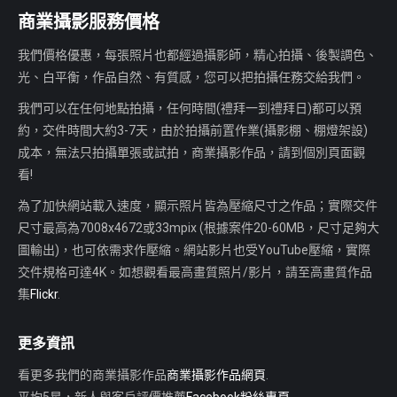
商業攝影服務價格
我們價格優惠，每張照片也都經過攝影師，精心拍攝、後製調色、
光、白平衡，作品自然、有質感，您可以把拍攝任務交給我們。
我們可以在任何地點拍攝，任何時間(禮拜一到禮拜日)都可以預
約，交件時間大約3-7天，由於拍攝前置作業(攝影棚、棚燈架設)
成本，無法只拍攝單張或試拍，商業攝影作品，請到個別頁面觀
看!
為了加快網站載入速度，顯示照片皆為壓縮尺寸之作品；實際交件
尺寸最高為7008x4672或33mpix (根據案件20-60MB，尺寸足夠大
圖輸出)，也可依需求作壓縮。網站影片也受YouTube壓縮，實際
交件規格可達4K。如想觀看最高畫質照片/影片，請至高畫質作品
集
Flickr
.
更多資訊
看更多我們的商業攝影作品
商業攝影作品網頁
.