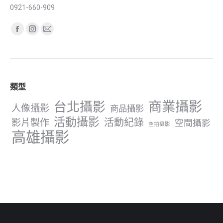
0921-660-909
Find us on:
Facebook
Instagram
Mail
page
page
page
opens
opens
opens
in
in
in
類型
new
new
new
window
window
window
商業攝影
台北攝影
人像攝影
商品攝影
活動攝影
影片製作
活動紀錄
空間攝影
空拍攝影
高雄攝影