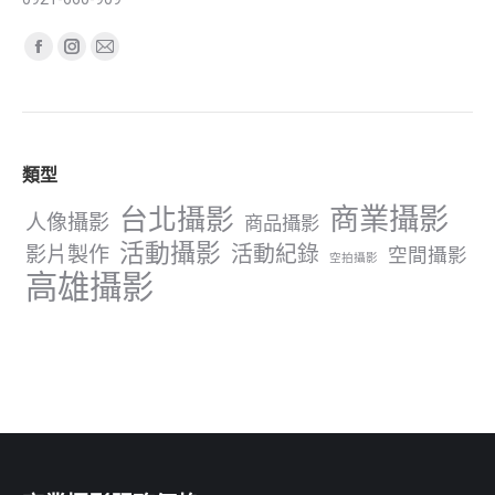
Find us on:
Facebook
Instagram
Mail
page
page
page
opens
opens
opens
in
in
in
類型
new
new
new
window
window
window
商業攝影
台北攝影
人像攝影
商品攝影
活動攝影
影片製作
活動紀錄
空間攝影
空拍攝影
高雄攝影