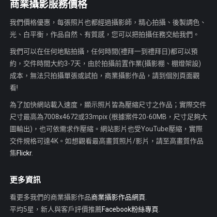
商業攝影服務價格
我們價格優惠，每張照片也都經過攝影師，精心拍攝、後製調色、
光、白平衡，作品自然、有質感，您可以把拍攝任務交給我們。
我們可以在任何地點拍攝，任何時間(禮拜一到禮拜日)都可以預
約，交件時間大約3-7天，由於拍攝前置作業(攝影棚、棚燈架設)
成本，無法只拍攝單張或試拍，商業攝影作品，請到個別頁面觀
看!
為了加快網站載入速度，顯示照片皆為壓縮尺寸之作品；實際交件
尺寸最高為7008x4672或33mpix (根據案件20-60MB，尺寸足夠大
圖輸出)，也可依需求作壓縮。網站影片也受YouTube壓縮，實際
交件規格可達4K。如想觀看最高畫質照片/影片，請至高畫質作品
集
Flickr
.
更多資訊
看更多我們的商業攝影作品
商業攝影作品網頁
.
平均5星，新人與客戶評價推薦
Facebook粉絲專頁
.