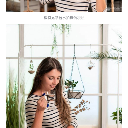
模特兒拿著水拍攝情境照