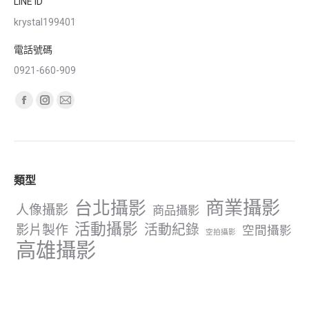
LINE ID
krystal199401
電話號碼
0921-660-909
Find us on:
Facebook
Instagram
Mail
page
page
page
opens
opens
opens
in
in
in
類型
new
new
new
window
window
window
商業攝影
台北攝影
人像攝影
商品攝影
活動攝影
影片製作
活動紀錄
空間攝影
空拍攝影
高雄攝影