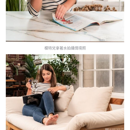
模特兒拿著水拍攝情境照