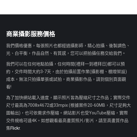
商業攝影服務價格
我們價格優惠，每張照片也都經過攝影師，精心拍攝、後製調色、
光、白平衡，作品自然、有質感，您可以把拍攝任務交給我們。
我們可以在任何地點拍攝，任何時間(禮拜一到禮拜日)都可以預
約，交件時間大約3-7天，由於拍攝前置作業(攝影棚、棚燈架設)
成本，無法只拍攝單張或試拍，商業攝影作品，請到個別頁面觀
看!
為了加快網站載入速度，顯示照片皆為壓縮尺寸之作品；實際交件
尺寸最高為7008x4672或33mpix (根據案件20-60MB，尺寸足夠大
圖輸出)，也可依需求作壓縮。網站影片也受YouTube壓縮，實際
交件規格可達4K。如想觀看最高畫質照片/影片，請至高畫質作品
集
Flickr
.