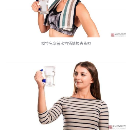
模特兒拿著水拍攝情境去背照