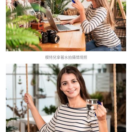
模特兒拿著水拍攝情境照