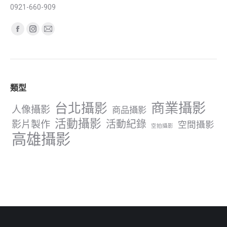
0921-660-909
Find us on:
Facebook
Instagram
Mail
page
page
page
opens
opens
opens
in
in
in
類型
new
new
new
window
window
window
商業攝影
台北攝影
人像攝影
商品攝影
活動攝影
影片製作
活動紀錄
空間攝影
空拍攝影
高雄攝影