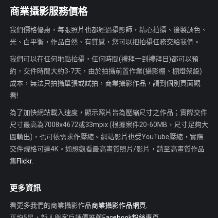
商業攝影服務價格
我們價格優惠，每張照片也都經過攝影師，精心拍攝、後製調色、
光、白平衡，作品自然、有質感，您可以把拍攝任務交給我們。
我們可以在任何地點拍攝，任何時間(禮拜一到禮拜日)都可以預
約，交件時間大約3-7天，由於拍攝前置作業(攝影棚、棚燈架設)
成本，無法只拍攝單張或試拍，商業攝影作品，請到個別頁面觀
看!
為了加快網站載入速度，顯示照片皆為壓縮尺寸之作品；實際交件
尺寸最高為7008x4672或33mpix (根據案件20-60MB，尺寸足夠大
圖輸出)，也可依需求作壓縮。網站影片也受YouTube壓縮，實際
交件規格可達4K。如想觀看最高畫質照片/影片，請至高畫質作品
集
Flickr
.
更多資訊
看更多我們的商業攝影作品
商業攝影作品網頁
.
平均5星，新人與客戶評價推薦
Facebook粉絲專頁
.