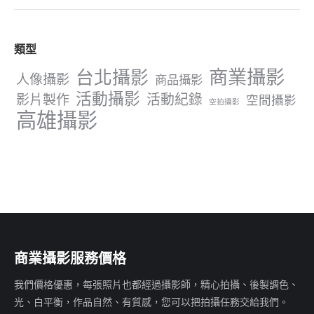
opens
opens
opens
in
in
in
類型
new
new
new
window
window
window
商業攝影
台北攝影
人像攝影
商品攝影
活動攝影
影片製作
活動紀錄
空間攝影
空拍攝影
高雄攝影
商業攝影服務價格
我們價格優惠，每張照片也都經過攝影師，精心拍攝、後製調色、
光、白平衡，作品自然、有質感，您可以把拍攝任務交給我們。