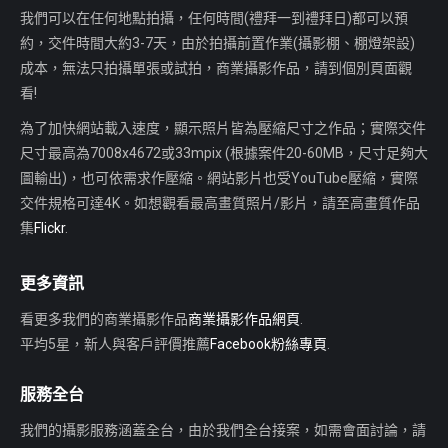
我們可以在任何地點拍攝，任何時間(禮拜一到禮拜日)都可以預
約，交件時間大約3-7天，由於拍攝前置作業(攝影棚、棚燈架設)
成本，無法只拍攝單張或試拍，商業攝影作品，請到個別頁面觀
看!
為了加快網站載入速度，顯示照片皆為壓縮尺寸之作品；實際交件
尺寸最高為7008x4672或33mpix (根據案件20-60MB，尺寸足夠大
圖輸出)，也可依需求作壓縮。網站影片也受YouTube壓縮，實際
交件規格可達4K。如想觀看最高畫質照片/影片，請至高畫質作品
集
Flickr
.
更多資訊
看更多我們的商業攝影作品
商業攝影作品網頁
.
平均5星，新人與客戶評價推薦
Facebook粉絲專頁
.
服務全台
我們的攝影服務涵蓋全台，由於我們全台接案，如需會面討論，請