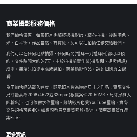
商業攝影服務價格
我們價格優惠，每張照片也都經過攝影師，精心拍攝、後製調色、
光、白平衡，作品自然、有質感，您可以把拍攝任務交給我們。
我們可以在任何地點拍攝，任何時間(禮拜一到禮拜日)都可以預
約，交件時間大約3-7天，由於拍攝前置作業(攝影棚、棚燈架設)
成本，無法只拍攝單張或試拍，商業攝影作品，請到個別頁面觀
看!
為了加快網站載入速度，顯示照片皆為壓縮尺寸之作品；實際交件
尺寸最高為7008x4672或33mpix (根據案件20-60MB，尺寸足夠大
圖輸出)，也可依需求作壓縮。網站影片也受YouTube壓縮，實際
交件規格可達4K。如想觀看最高畫質照片/影片，請至高畫質作品
集
Flickr
.
更多資訊