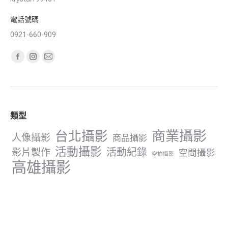
電話號碼
0921-660-909
Find us on:
Facebook
Instagram
Mail
page
page
page
opens
opens
opens
in
in
in
類型
new
new
new
window
window
window
商業攝影
台北攝影
人像攝影
商品攝影
活動攝影
影片製作
活動紀錄
空間攝影
空拍攝影
高雄攝影