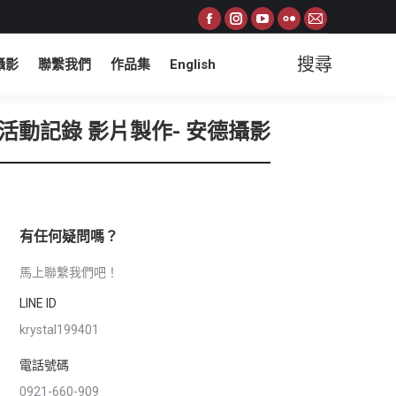
Facebook
Instagram
YouTube
Flickr
Mail
page
page
page
page
page
搜尋
攝影
聯繫我們
作品集
English
Search:
opens
opens
opens
opens
opens
in
in
in
in
in
new
new
new
new
new
 #活動記錄 影片製作- 安德攝影
window
window
window
window
window
有任何疑問嗎？
馬上聯繫我們吧！
LINE ID
krystal199401
電話號碼
0921-660-909