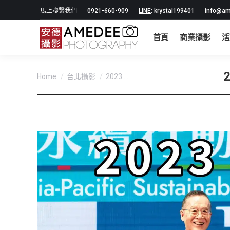
馬上聯繫我們
0921-660-909
LINE
: krystal199401
info@am
首頁
商業攝影
活
You are here:
Home
台北攝影
2023 ...