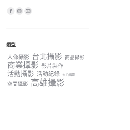
Find us on:
Facebook
Instagram
Mail
page
page
page
opens
opens
opens
in
in
in
類型
new
new
new
window
window
window
台北攝影
人像攝影
商品攝影
商業攝影
影片製作
活動攝影
活動紀錄
空拍攝影
高雄攝影
空間攝影