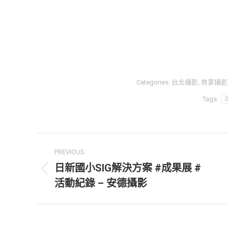
Categories:
台北攝影
,
商業攝影
Tags:
Post
PREVIOUS
navigation
日新國小SIG解決方案 #成果展 #
Previous
活動紀錄 – 安德攝影
post: