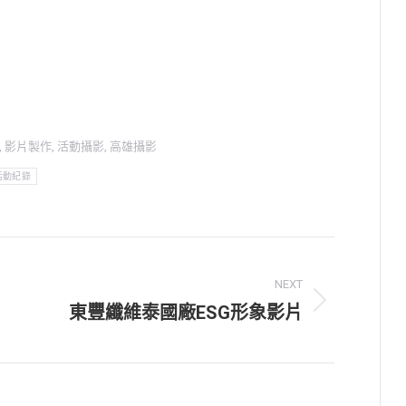
,
影片製作
,
活動攝影
,
高雄攝影
活動紀錄
NEXT
東豐纖維泰國廠ESG形象影片
Next
post: