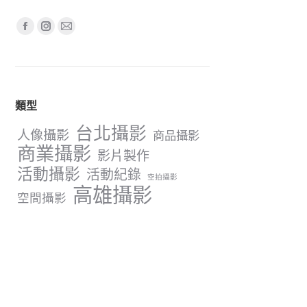
Find us on:
Facebook
Instagram
Mail
page
page
page
opens
opens
opens
in
in
in
類型
new
new
new
window
window
window
台北攝影
人像攝影
商品攝影
商業攝影
影片製作
活動攝影
活動紀錄
空拍攝影
高雄攝影
空間攝影