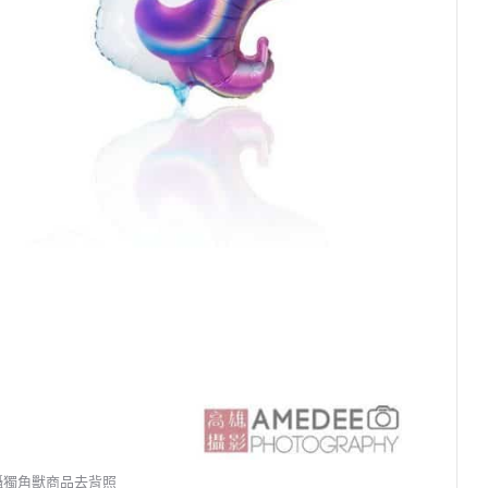
攝獨角獸商品去背照