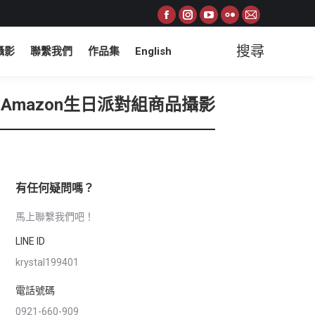
Facebook
Instagram
YouTube
Flickr
Mail
page
page
page
page
page
搜尋
攝影
聯繫我們
作品集
English
Search:
opens
opens
opens
opens
opens
in
in
in
in
in
new
new
new
new
new
Amazon生日派對組商品攝影
window
window
window
window
window
有任何疑問嗎？
馬上聯繫我們吧！
LINE ID
krystal199401
電話號碼
0921-660-909