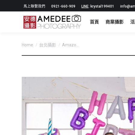
馬上聯繫我們
0921-660-909
LINE
: krystal199401
info@am
首頁
商業攝影
活
You are here:
Home
台北攝影
Amazo...