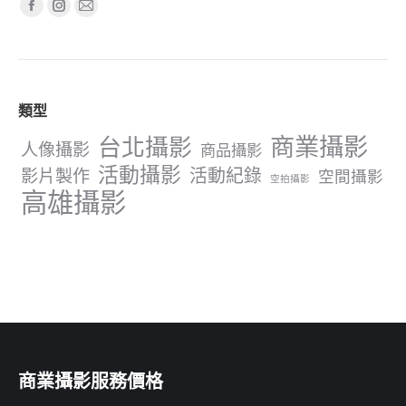
Find us on:
Facebook
Instagram
Mail
page
page
page
opens
opens
opens
in
in
in
類型
new
new
new
window
window
window
商業攝影
台北攝影
人像攝影
商品攝影
活動攝影
影片製作
活動紀錄
空間攝影
空拍攝影
高雄攝影
商業攝影服務價格