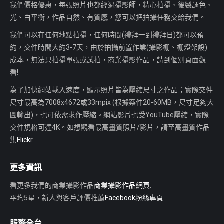
我們價格優惠，每張照片也都經過攝影師，精心拍攝、後製調色、
光、白平衡，作品自然、有質感，您可以把拍攝任務交給我們。
我們可以在任何地點拍攝，任何時間(禮拜一到禮拜日)都可以預
約，交件時間大約3-7天，由於拍攝前置作業(攝影棚、棚燈架設)
成本，無法只拍攝單張或試拍，商業攝影作品，請到個別頁面觀
看!
為了加快網站載入速度，顯示照片皆為壓縮尺寸之作品；實際交件
尺寸最高為7008x4672或33mpix (根據案件20-60MB，尺寸足夠大
圖輸出)，也可依需求作壓縮。網站影片也受YouTube壓縮，實際
交件規格可達4K。如想觀看最高畫質照片/影片，請至高畫質作品
集
Flickr
.
更多資訊
看更多我們的商業攝影作品
商業攝影作品網頁
.
平均5星，新人與客戶評價推薦
Facebook粉絲專頁
.
服務全台