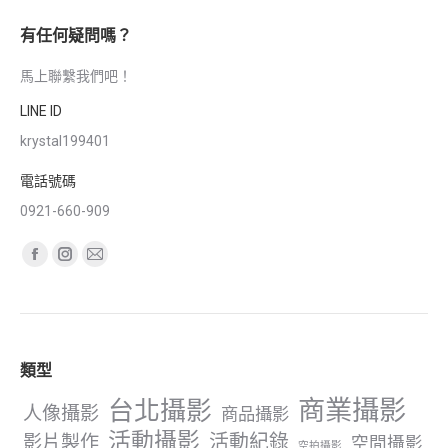
有任何疑問嗎？
馬上聯繫我們吧！
LINE ID
krystal199401
電話號碼
0921-660-909
Find us on:
Facebook
Instagram
Mail
page
page
page
opens
opens
opens
in
in
in
類型
new
new
new
window
window
window
商業攝影
台北攝影
人像攝影
商品攝影
活動攝影
影片製作
活動紀錄
空間攝影
空拍攝影