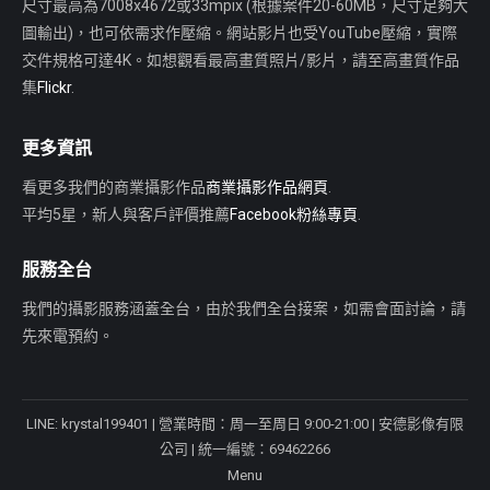
尺寸最高為7008x4672或33mpix (根據案件20-60MB，尺寸足夠大
圖輸出)，也可依需求作壓縮。網站影片也受YouTube壓縮，實際
交件規格可達4K。如想觀看最高畫質照片/影片，請至高畫質作品
集
Flickr
.
更多資訊
看更多我們的商業攝影作品
商業攝影作品網頁
.
平均5星，新人與客戶評價推薦
Facebook粉絲專頁
.
服務全台
我們的攝影服務涵蓋全台，由於我們全台接案，如需會面討論，請
先來電預約。
LINE
: krystal199401 | 營業時間：周一至周日 9:00-21:00 | 安德影像有限
公司 | 統一編號：69462266
Menu