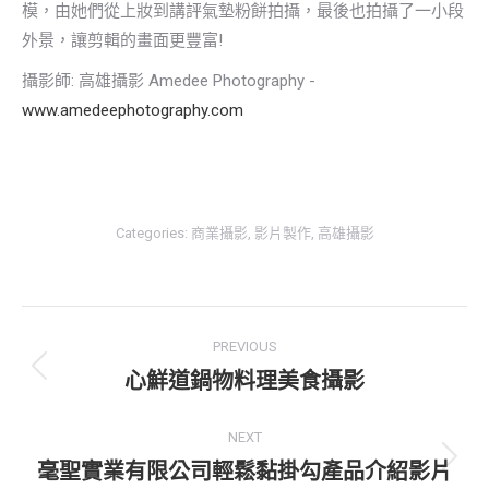
模，由她們從上妝到講評氣墊粉餅拍攝，最後也拍攝了一小段
外景，讓剪輯的畫面更豐富!
攝影師: 高雄攝影 Amedee Photography -
www.amedeephotography.com
Categories:
商業攝影
,
影片製作
,
高雄攝影
Post
PREVIOUS
navigation
心鮮道鍋物料理美食攝影
Previous
post:
NEXT
毫聖實業有限公司輕鬆黏掛勾產品介紹影片
Next